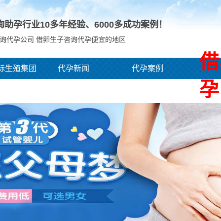
询助孕行业10多年经验、
6000
多成功案例！
询代孕公司 借卵生子咨询代孕便宜的地区
借
际生殖集团
代孕新闻
代孕案例
孕