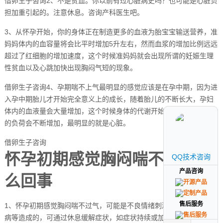
借卵生子咨询2、不是贫血。你以前有过心脏病史吗？也可能是心脏负
担加重引起的。注意休息。咨询产科医生吧。
3、从怀孕开始，你的身体正在制造更多的血液为胎宝宝输送营养，准
妈妈体内的血容量将会比平时增加5升左右，然而血浆的增加比例远远
超过了红细胞的增加速度，这个时候准妈妈就会出现所谓的妊娠生理
性贫血以及心跳加快出现胸闷气短的现象。
借卵生子咨询4、孕期喘不上气最明显的感觉应该是在孕中期，因为进
入孕中期胎儿才开始完全意义上的成长，随着胎儿的不断长大，孕妇
体内的血液量会大量增加，这个时候身体的代谢开始加速，整个身体
的负荷会不断增加，最明显的就是心脏。
借卵生子咨询
怀孕初期感觉胸闷喘不过气怎
QQ技术咨询
QQ技术咨询
产品咨询
产品咨询
么回事
售后服务
售后服务
1、怀孕初期感觉胸闷喘不过气，可能是不良情绪刺激、妊娠反应、疾
病等造成的，可通过休息缓解症状，如症状持续或加重，建议及时就