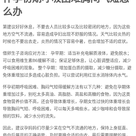
么办
第建议好好休息，不要去人员比较多以及比较密闭的地方，因为这些
地方空气不流通，容易造成孕妇出现不舒服的情况。天气比较炎热的
时候也不要出去走，炎热的情况下容易中暑，也会增加不适的症状。
借卵生子咨询应对方法： 孕早期：适当补充电解质液体，避免脱水；
可以食用维生素B6缓解不适；保证足够休息，让心脏调整适应，减少
呼吸困难的现象。 整个孕期：增加蛋白质的摄取，减少糖分摄取，避
免体重增加过多造成心脏负担。可以尝试利用红豆水消除体内水气。
怀孕初期呼吸困难、胸闷气短得缓解方法有以下几种：避免在孕期体
重增加过多，别吃太多高油、高脂肪、高盐和高糖的食物，因为这类
食物营养价值不高，还会导致体重增长，孕期女性过快的体重增长会
导致胸闷气短、呼吸困难，可以每天多喝些水，减少咖啡和会导致尿
频的饮料，减少水分的流失。
因此，建议孕妈妈们尽量少呆在空气不流通的地方，保持上身挺直、
肩向后展开的正确姿势，及时更换合适的内衣。最后需要提醒的是，