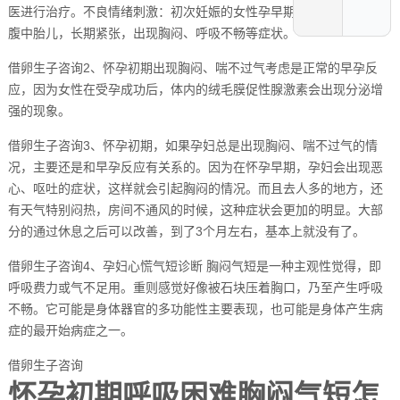
医进行治疗。不良情绪刺激：初次妊娠的女性孕早期焦虑，过于担心
腹中胎儿，长期紧张，出现胸闷、呼吸不畅等症状。
借卵生子咨询2、怀孕初期出现胸闷、喘不过气考虑是正常的早孕反
应，因为女性在受孕成功后，体内的绒毛膜促性腺激素会出现分泌增
强的现象。
借卵生子咨询3、怀孕初期，如果孕妇总是出现胸闷、喘不过气的情
况，主要还是和早孕反应有关系的。因为在怀孕早期，孕妇会出现恶
心、呕吐的症状，这样就会引起胸闷的情况。而且去人多的地方，还
有天气特别闷热，房间不通风的时候，这种症状会更加的明显。大部
分的通过休息之后可以改善，到了3个月左右，基本上就没有了。
借卵生子咨询4、孕妇心慌气短诊断 胸闷气短是一种主观性觉得，即
呼吸费力或气不足用。重则感觉好像被石块压着胸口，乃至产生呼吸
不畅。它可能是身体器官的多功能性主要表现，也可能是身体产生病
症的最开始病症之一。
借卵生子咨询
怀孕初期呼吸困难胸闷气短怎