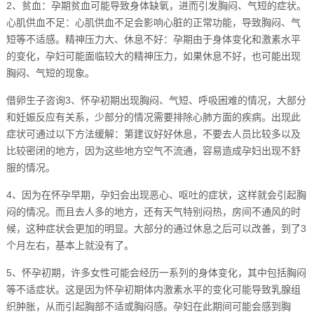
2、贫血：孕期贫血可能导致身体缺氧，进而引发胸闷、气短的症状。
心肌供血不足：心肌供血不足会影响心脏的正常功能，导致胸闷、气
短等不适感。精神压力大、休息不好：孕期由于身体变化和激素水平
的变化，孕妇可能面临较大的精神压力，如果休息不好，也可能出现
胸闷、气短的现象。
借卵生子咨询3、怀孕初期出现胸闷、气短、呼吸困难的情况，大部分
和妊娠反应有关系，少部分的情况需要排除心肺方面的疾病。出现此
症状可通过以下方法缓解：第建议好好休息，不要去人员比较多以及
比较密闭的地方，因为这些地方空气不流通，容易造成孕妇出现不舒
服的情况。
4、因为在怀孕早期，孕妇会出现恶心、呕吐的症状，这样就会引起胸
闷的情况。而且去人多的地方，还有天气特别闷热，房间不通风的时
候，这种症状会更加的明显。大部分的通过休息之后可以改善，到了3
个月左右，基本上就没有了。
5、怀孕初期，许多女性可能会经历一系列的身体变化，其中包括胸闷
等不适症状。这是因为怀孕初期体内激素水平的变化可能导致乳腺组
织肿胀，从而引起胸部不适或胸闷感。孕妇在此期间可能会感到胸