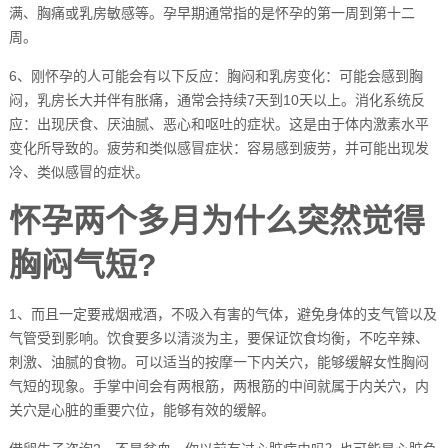
满、胸痛或乳房敏感等。孕早期通常指的是怀孕的第一周到第十二
周。
6、刚怀孕的人可能会有以下反应：胸闷和乳房变化：可能会感到胸
闷，乳房长大并伴有胀痛，通常会持续7天到10天以上。消化系统反
应：出现厌食、厌油腻、恶心和呕吐的症状。这是由于体内激素水平
变化所导致的。疲劳和类似感冒症状：容易感到疲劳，并可能出现发
冷、类似感冒的症状。
怀孕两个多月为什么突然觉得
胸闷气短?
1、而且一定要戒烟戒酒，不吸入有害的气体，避免身体的支气管以及
气管受到影响。饮食要多以清淡为主，要保证饮食均衡，不吃辛辣、
刺激、油腻的食物。可以适当的按摩一下内关穴，能够缓解女性胸闷
气短的现象。手掌中间会有两根筋，两根筋的中间就属于内关穴，内
关穴是心脏的重要穴位，能够有效的缓解。