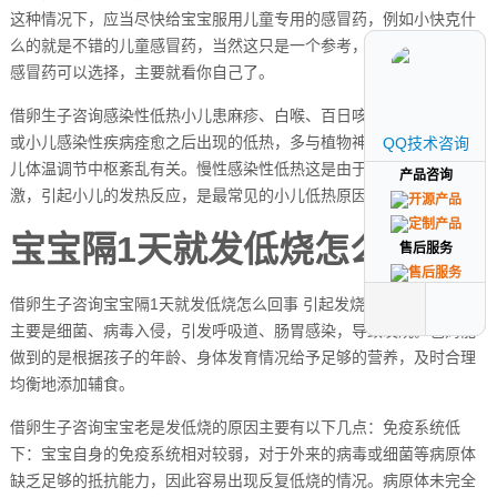
这种情况下，应当尽快给宝宝服用儿童专用的感冒药，例如小快克什
么的就是不错的儿童感冒药，当然这只是一个参考，还有其他的儿童
感冒药可以选择，主要就看你自己了。
借卵生子咨询感染性低热小儿患麻疹、白喉、百日咳等急性传染病后
或小儿感染性疾病痊愈之后出现的低热，多与植物神经功能失调、小
QQ技术咨询
QQ技术咨询
儿体温调节中枢紊乱有关。慢性感染性低热这是由于病原体微生物刺
产品咨询
产品咨询
激，引起小儿的发热反应，是最常见的小儿低热原因。
宝宝隔1天就发低烧怎么回事
售后服务
售后服务
借卵生子咨询宝宝隔1天就发低烧怎么回事 引起发烧的病因有很多：
主要是细菌、病毒入侵，引发呼吸道、肠胃感染，导致发烧。爸妈能
做到的是根据孩子的年龄、身体发育情况给予足够的营养，及时合理
均衡地添加辅食。
借卵生子咨询宝宝老是发低烧的原因主要有以下几点：免疫系统低
下：宝宝自身的免疫系统相对较弱，对于外来的病毒或细菌等病原体
缺乏足够的抵抗能力，因此容易出现反复低烧的情况。病原体未完全