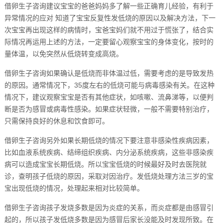
借卵生子咨询建议宝宝的爸爸妈妈多了解一些正确育儿经验，有利于
异常情况的应对 知道了宝宝反复性发低烧的原因以及解决方法，下一
次宝宝再出现这样的病情时，宝爸宝妈们就不用过于慌张了，结合实
际情况再运用上述的方法，一定要留心观察宝宝的身体变化，按时的
量体温，以免突然从低烧转变成高烧。
借卵生子咨询如果确认是低烧而非体温过低，需要考虑的是导致发热
的原因。通常情况下，35度左右的低烧可能与病毒感染有关。在这种
情况下，建议观察宝宝是否有其他症状，如咳嗽、流鼻涕等，以便判
断是否为感冒或病毒性感染。如果症状轻微，一般不需要特别治疗，
只需保持良好的休息和饮食即可。
借卵生子咨询另外如果长期低烧的情况下要注意非感染性疾病因素，
比如血液系统疾病、结缔组织疾病、内分泌系统疾病，这些非感染疾
病可以造成宝宝长期低烧。所以宝宝低烧的时候最好及时去医院就
诊，查明孩子低烧的原因，采取对因治疗。发低烧处理方法三岁的宝
宝出现低烧的情况，处理起来相对比较简单。
借卵生子咨询孩子发烧多数是因为炎症的关系，而炎症都是由感冒引
起的，所以孩子发低烧多数是因为感冒后家长没能及时发现所致。在