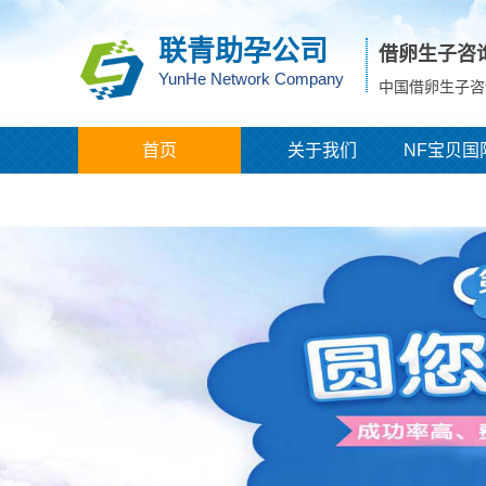
联青助孕公司
借卵生子咨
YunHe Network Company
中国借卵生子咨
首页
关于我们
NF宝贝国
城市分站