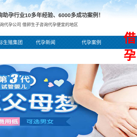
询助孕行业10多年经验、
6000
多成功案例！
询代孕公司 借卵生子咨询代孕便宜的地区
借
际生殖集团
代孕新闻
代孕案例
孕