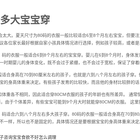
合多大宝宝穿
不会太大。夏天尺寸为80码的衣服一般比较适合6至8个月左右宝宝，但
议各位家长最好根据自家小孩具体情况进行选择，例如孩子较高，或者是
、码的衣服一般适合6到8个月左右的宝宝穿。婴儿在6到8个月时，身体
一时期婴儿的身体变化，既不会过于紧绷，也不会过于宽松，保证了穿着
般适合身高在70到80厘米左右的孩子，也就是六到八个月左右的孩子穿
宝的身高体重来决定。有些孩子发育的比较快，而且他的身材比较胖的话
和体重各不相同，因此适合穿80CM衣服的孩子的年龄也有所差异。 通常
而，由于个体差异，有些宝宝可能到9个月大时就能穿80CM的衣服。 这里
、码适合六到八个月左右多大孩子穿。80码的衣服一般适合身高在70到
不一样，所以也不是固定的，具体情况还是要根据宝宝的身高体重来决定
子咨询宝宝食欲不好怎么调理