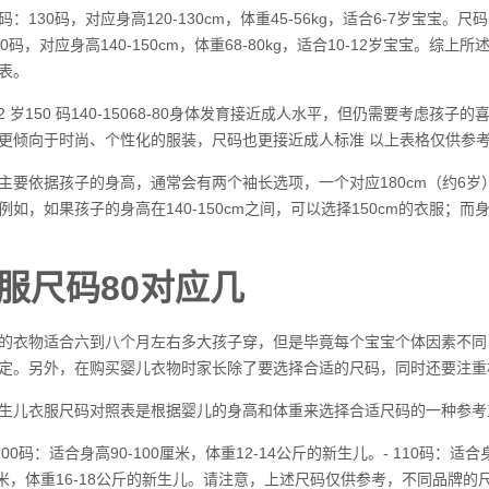
130码，对应身高120-130cm，体重45-56kg，适合6-7岁宝宝。尺码：1
0码，对应身高140-150cm，体重68-80kg，适合10-12岁宝宝
表。
 岁150 码140-15068-80身体发育接近成人水平，但仍需要考虑孩子的喜好和活
更倾向于时尚、个性化的服装，尺码也更接近成人标准 以上表格仅供参
主要依据孩子的身高，通常会有两个袖长选项，一个对应180cm（约6岁
如，如果孩子的身高在140-150cm之间，可以选择150cm的衣服；而身高
服尺码80对应几
的衣物适合六到八个月左右多大孩子穿，但是毕竟每个宝宝个体因素不同
定。另外，在购买婴儿衣物时家长除了要选择合适的尺码，同时还要注重
生儿衣服尺码对照表是根据婴儿的身高和体重来选择合适尺码的一种参考
00码：适合身高90-100厘米，体重12-14公斤的新生儿。- 110码：适合身
20厘米，体重16-18公斤的新生儿。请注意，上述尺码仅供参考，不同品