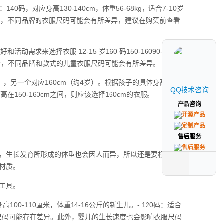
40码，对应身高130-140cm，体重56-68kg，适合7-10岁
。综上所述，不同品牌的衣服尺码可能会有所差异，建议在购买前查看
动需求来选择衣服 12-15 岁160 码150-16090-100青
考，不同品牌和款式的儿童衣服尺码可能会有所差异。
），另一个对应160cm（约4岁）。根据孩子的具体身高来选
QQ技术咨询
QQ技术咨询
在150-160cm之间，则应该选择160cm的衣服。
产品咨询
产品咨询
售后服务
售后服务
，生长发育所形成的体型也会因人而异，所以还是要根据自己
材质。
工具。
高100-110厘米，体重14-16公斤的新生儿。- 120码：适合
牌的尺码可能存在差异。此外，婴儿的生长速度也会影响衣服尺码