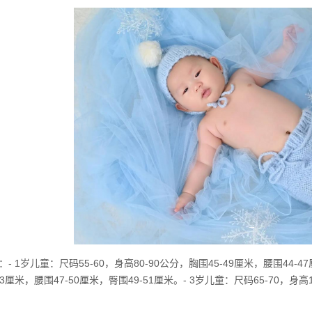
 1岁儿童：尺码55-60，身高80-90公分，胸围45-49厘米，腰围44-47厘
3厘米，腰围47-50厘米，臀围49-51厘米。- 3岁儿童：尺码65-70，身高1